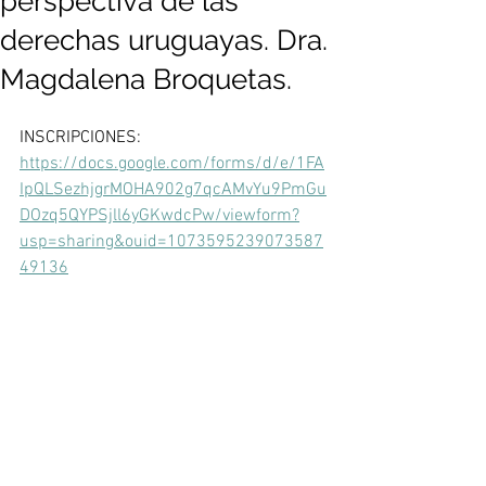
perspectiva de las
derechas uruguayas. Dra.
Magdalena Broquetas.
INSCRIPCIONES: 
https://docs.google.com/forms/d/e/1FA
IpQLSezhjgrMOHA902g7qcAMvYu9PmGu
DOzq5QYPSjll6yGKwdcPw/viewform?
usp=sharing&ouid=1073595239073587
49136