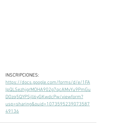
INSCRIPCIONES: 
https://docs.google.com/forms/d/e/1FA
IpQLSezhjgrMOHA902g7qcAMvYu9PmGu
DOzq5QYPSjll6yGKwdcPw/viewform?
usp=sharing&ouid=1073595239073587
49136