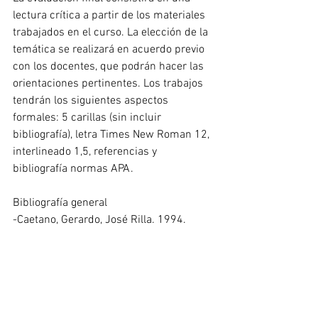
lectura crítica a partir de los materiales 
trabajados en el curso. La elección de la 
temática se realizará en acuerdo previo 
con los docentes, que podrán hacer las 
orientaciones pertinentes. Los trabajos 
tendrán los siguientes aspectos 
formales: 5 carillas (sin incluir 
bibliografía), letra Times New Roman 12, 
interlineado 1,5, referencias y 
bibliografía normas APA. 
Bibliografía general 
-Caetano, Gerardo, José Rilla. 1994. 
Historia contemporánea del Uruguay. De 
la Colonia al Mercosur. Montevideo: Fin 
de Siglo. 
-Marchesi, Aldo, Vania Markarian, Jaime 
Yaffé (coord.). 2015. Uruguay. En busca 