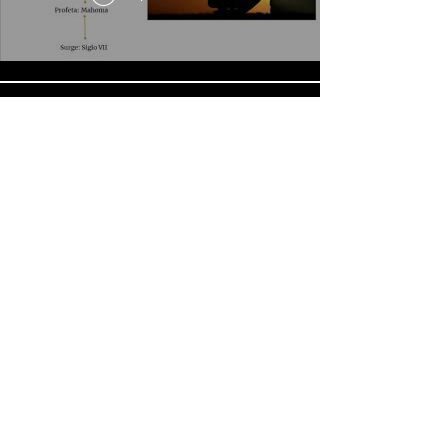
Video contra islamofobia - Susana
Mangana
Reproducir video
Cargar más
© 2021 APHU. Impulsado por