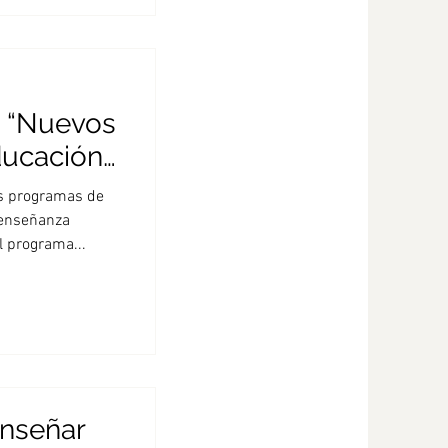
“Nuevos
ducación
ara
 programas de
 enseñanza
l programa...
enseñar