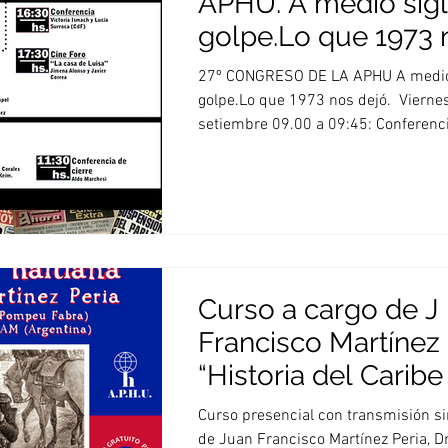
APHU. A medio sigl
golpe.Lo que 1973 
27º CONGRESO DE LA APHU A medio 
golpe.Lo que 1973 nos dejó. ​ Vierne
setiembre 09.00 a 09:45: Confere
Curso a cargo de J
Francisco Martínez 
“Historia del Caribe
y la Revolución hait
Curso presencial con transmisión si
de Juan Francisco Martínez Peria, Dr