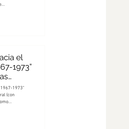
...
acia el
967-1973”
ías
, 1967-1973”
ral (con
como...