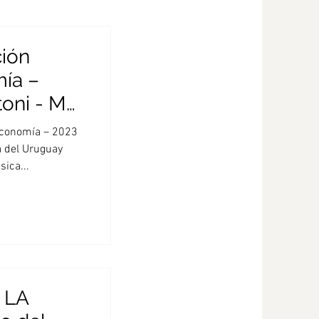
ción
ía –
toni - Mg.
Economía – 2023
a del Uruguay
ica...
 LA