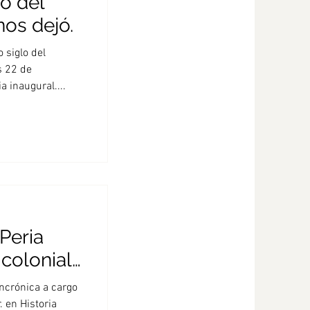
o del
nos dejó.
siglo del
s 22 de
ncia inaugural....
Peria
 colonial
iana"
ncrónica a cargo
. en Historia