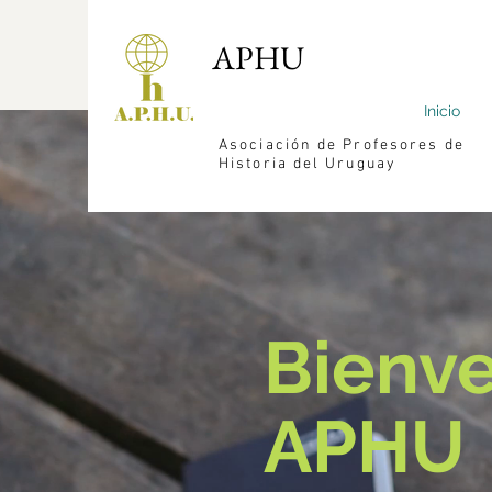
APHU
Inicio
Asociación de Profesores de
Historia del Uruguay
Bienve
APHU