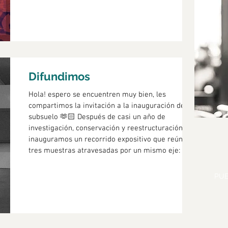
Difundimos
Hola! espero se encuentren muy bien, les
compartimos la invitación a la inauguración del
subsuelo 🫶🏻 Después de casi un año de
investigación, conservación y reestructuración,
inauguramos un recorrido expositivo que reúne
tres muestras atravesadas por un mismo eje: la
memoria. 🟠 Arte Antiguo. Colecciones Luigi
Andreoni y María Spangenberg de Pearson
PUE
presenta una renovada puesta en valor de dos
importantes colecciones arqueológicas del museo.
🟡 Palacio Taranco: arquitectura