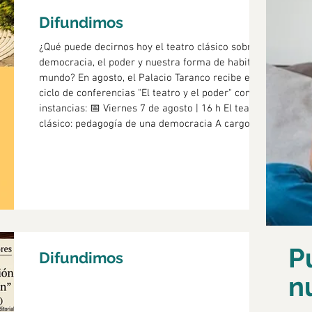
Difundimos
¿Qué puede decirnos hoy el teatro clásico sobre la
democracia, el poder y nuestra forma de habitar el
mundo? En agosto, el Palacio Taranco recibe el
ciclo de conferencias "El teatro y el poder" con dos
instancias: 📅 Viernes 7 de agosto | 16 h El teatro
clásico: pedagogía de una democracia A cargo de
la Prof. Cristina Barbero. 📅 Viernes 14 de agosto |
16 h Eurípides en São Paulo. La representación
contemporánea de Las Bacantes en el teatro
cosmopolítico de José Celso Martíne
P
Difundimos
n