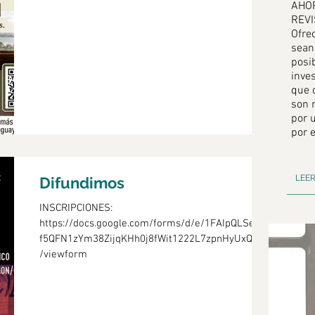
AHO
REVI
Ofre
sean 
posib
inve
que 
son r
por 
por 
LEE
Difundimos
INSCRIPCIONES:
https://docs.google.com/forms/d/e/1FAIpQLSe6Atu
f5QFN1zYm38ZijqKHh0j8fWit1222L7zpnHyUxQdOzg
/viewform