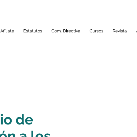
Afíliate
Estatutos
Com. Directiva
Cursos
Revista
io de
ón a los