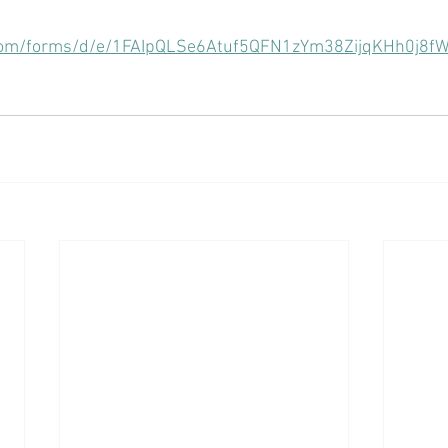
e.com/forms/d/e/1FAIpQLSe6Atuf5QFN1zYm38ZijqKHh0j8f