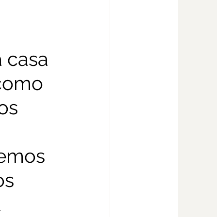
 casa 
 como 
os 
remos 
os 
 