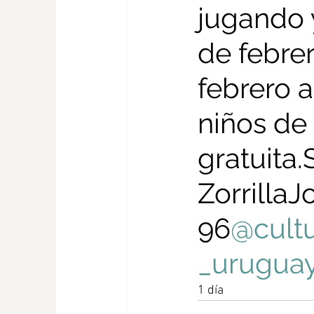
jugando y
de febrer
febrero a
niños de 
gratuita.
ZorrillaJ
96
@cult
_urugua
1 día