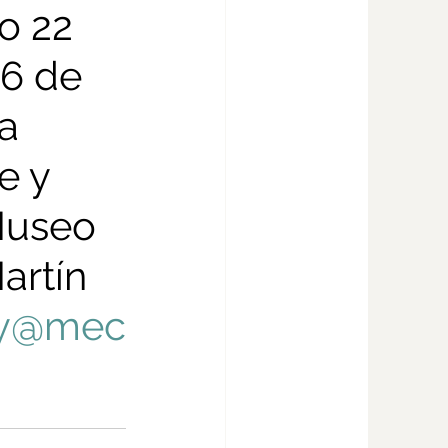
o 22 
26 de 
a 
e y 
Museo 
artín 
y
@mec