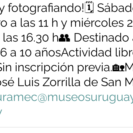
 fotografiando!🗓️ Sábad
o a las 11 h y miércoles 
 las 16.30 h👥 Destinado 
6 a 10 añosActividad libr
Sin inscripción previa.🏡
osé Luis Zorrilla de San M
uramec
@museosurugua
y