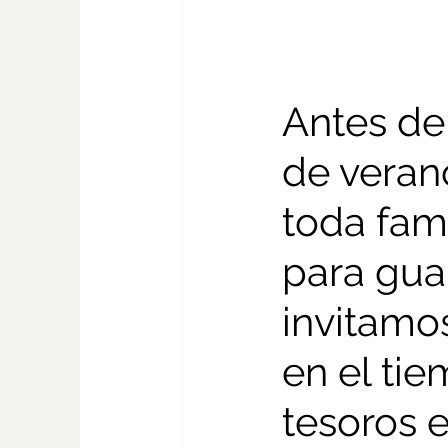
Antes de
de verano
toda fam
para gua
invitamos
en el tie
tesoros 