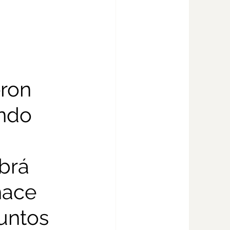
ron 
ndo 
brá 
hace 
untos 