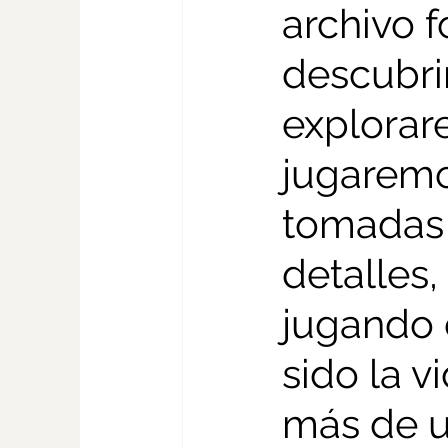
archivo f
descubri
explorare
jugaremo
tomadas 
detalles
jugando 
sido la v
más de u