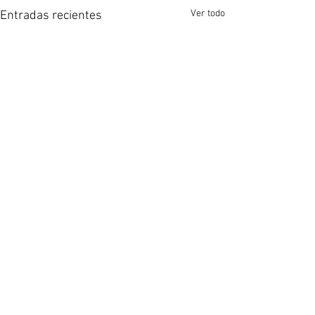
Ver todo
Entradas recientes
© 2021 APHU. Impulsado por
Difundimos
Difundimos
ACENTO Comunicación