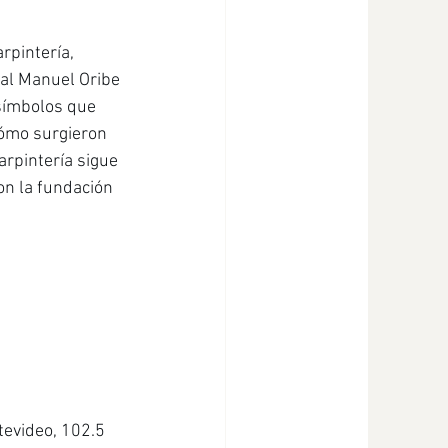
rpintería, 
nal Manuel Oribe 
 símbolos que 
Cómo surgieron 
rpintería sigue 
on la fundación 
evideo, 102.5 