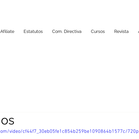
Afíliate
Estatutos
Com. Directiva
Cursos
Revista
mos
ic.com/video/cf44f7_30eb05fe1c854b259be1090864b1577c/720p