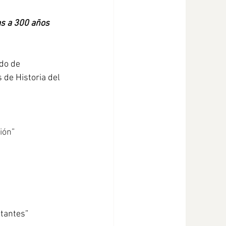
as a 300 años
do de 
 de Historia del 
ión”
itantes”