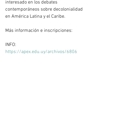
interesado en los debates 
contemporáneos sobre decolonialidad 
en América Latina y el Caribe.
Más información e inscripciones:
INFO: 
https://apex.edu.uy/archivos/6806
Inscripciones: 
https://forms.gle/3xGc2NQZ2yLpjf8s6
Ver todo
Entradas recientes